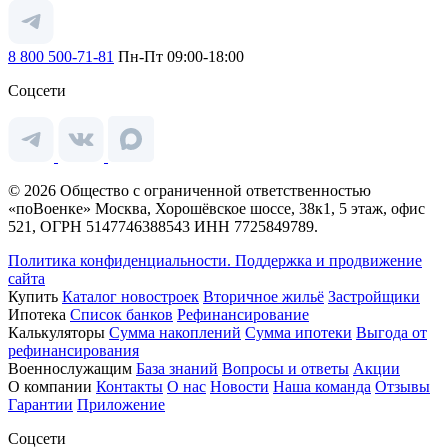
8 800 500-71-81
Пн-Пт 09:00-18:00
Соцсети
© 2026 Общество с ограниченной ответственностью
«поВоенке» Москва, Хорошёвское шоссе, 38к1, 5 этаж, офис
521, ОГРН 5147746388543 ИНН 7725849789.
Политика конфиденциальности.
Поддержка и продвижение
сайта
Купить
Каталог новостроек
Вторичное жильё
Застройщики
Ипотека
Список банков
Рефинансирование
Калькуляторы
Сумма накоплений
Сумма ипотеки
Выгода от
рефинансирования
Военнослужащим
База знаний
Вопросы и ответы
Акции
О компании
Контакты
О нас
Новости
Наша команда
Отзывы
Гарантии
Приложение
Соцсети