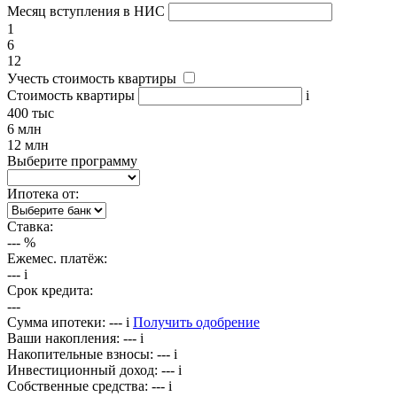
Месяц вступления в НИС
1
6
12
Учесть стоимость квартиры
Стоимость квартиры
i
400 тыс
6 млн
12 млн
Выберите программу
Ипотека от:
Ставка:
---
%
Ежемес. платёж:
---
i
Срок кредита:
---
Сумма ипотеки:
---
i
Получить одобрение
Ваши накопления:
---
i
Накопительные взносы:
---
i
Инвестиционный доход:
---
i
Собственные средства:
---
i