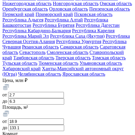
Нижегородская область
Новгородская область
Омская область
Оренбургская область
Орловская область
Пензенская область
Пермский край
Приморский край
Псковская область
Республика Адыгея
Республика Алтай
Республика
Башкортостан
Республика Бурятия
Республика Дагестан
Республика Кабардино-Балкария
Республика Карелия
Республика Марий Эл
Республика Саха (Якутия)
Республика
Северная Осетия-Алания
Республика Удмуртия
Республика
Чувашия
Рязанская область
Самарская область
Саратовская
область
Севастополь
Смоленская область
Ставропольский
край
Тамбовская область
Тверская область
Томская область
Тульская область
Тюменская область
Ульяновская область
Хабаровский край
Ханты-Мансийский автономный округ
(Югра)
Челябинская область
Ярославская область
Цена, млн ₽
от
до
Площадь, м²
от
до
Комнат