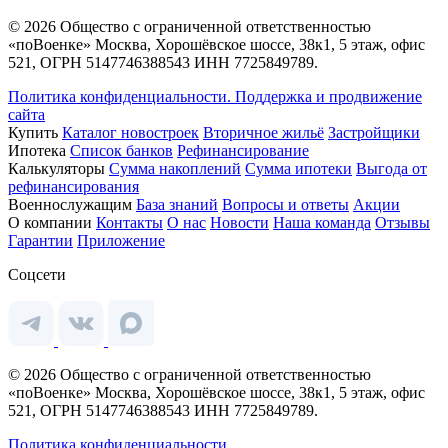
© 2026 Общество с ограниченной ответственностью
«поВоенке» Москва, Хорошёвское шоссе, 38к1, 5 этаж, офис
521, ОГРН 5147746388543 ИНН 7725849789.
Политика конфиденциальности.
Поддержка и продвижение
сайта
Купить
Каталог новостроек
Вторичное жильё
Застройщики
Ипотека
Список банков
Рефинансирование
Калькуляторы
Сумма накоплений
Сумма ипотеки
Выгода от
рефинансирования
Военнослужащим
База знаний
Вопросы и ответы
Акции
О компании
Контакты
О нас
Новости
Наша команда
Отзывы
Гарантии
Приложение
Соцсети
© 2026 Общество с ограниченной ответственностью
«поВоенке» Москва, Хорошёвское шоссе, 38к1, 5 этаж, офис
521, ОГРН 5147746388543 ИНН 7725849789.
Политика конфиденциальности.