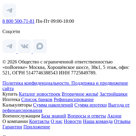
8 800 500-71-81
Пн-Пт 09:00-18:00
Соцсети
© 2026 Общество с ограниченной ответственностью
«поВоенке» Москва, Хорошёвское шоссе, 38к1, 5 этаж, офис
521, ОГРН 5147746388543 ИНН 7725849789.
Политика конфиденциальности.
Поддержка и продвижение
сайта
Купить
Каталог новостроек
Вторичное жильё
Застройщики
Ипотека
Список банков
Рефинансирование
Калькуляторы
Сумма накоплений
Сумма ипотеки
Выгода от
рефинансирования
Военнослужащим
База знаний
Вопросы и ответы
Акции
О компании
Контакты
О нас
Новости
Наша команда
Отзывы
Гарантии
Приложение