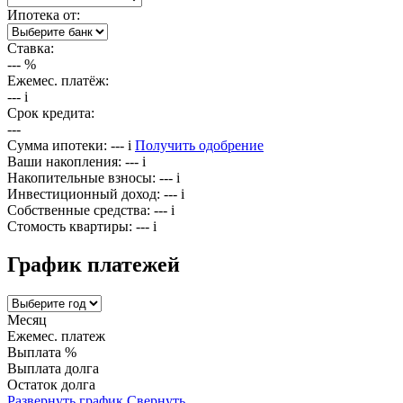
Ипотека от:
Ставка:
---
%
Ежемес. платёж:
---
i
Срок кредита:
---
Сумма ипотеки:
---
i
Получить одобрение
Ваши накопления:
---
i
Накопительные взносы:
---
i
Инвестиционный доход:
---
i
Собственные средства:
---
i
Стомость квартиры:
---
i
График платежей
Месяц
Ежемес. платеж
Выплата %
Выплата долга
Остаток долга
Развернуть график
Свернуть