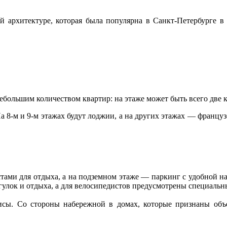
рхитектуре, которая была популярна в Санкт-Петербурге в
небольшим количеством квартир: на этаже может быть всего две
На 8-м и 9-м этажах будут лоджии, а на других этажах — франц
тами для отдыха, а на подземном этаже — паркинг с удобной на
гулок и отдыха, а для велосипедистов предусмотрены специаль
исы. Со стороны набережной в домах, которые признаны объ