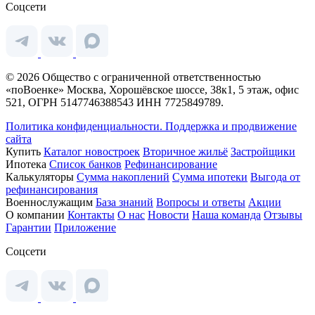
Соцсети
© 2026 Общество с ограниченной ответственностью
«поВоенке» Москва, Хорошёвское шоссе, 38к1, 5 этаж, офис
521, ОГРН 5147746388543 ИНН 7725849789.
Политика конфиденциальности.
Поддержка и продвижение
сайта
Купить
Каталог новостроек
Вторичное жильё
Застройщики
Ипотека
Список банков
Рефинансирование
Калькуляторы
Сумма накоплений
Сумма ипотеки
Выгода от
рефинансирования
Военнослужащим
База знаний
Вопросы и ответы
Акции
О компании
Контакты
О нас
Новости
Наша команда
Отзывы
Гарантии
Приложение
Соцсети