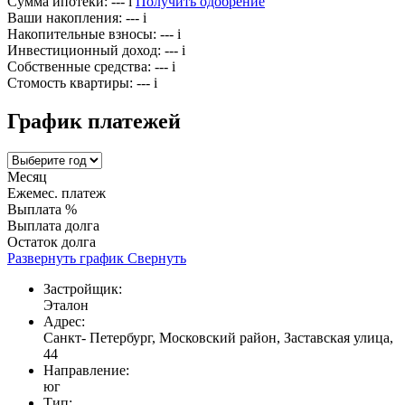
Сумма ипотеки:
---
i
Получить одобрение
Ваши накопления:
---
i
Накопительные взносы:
---
i
Инвестиционный доход:
---
i
Собственные средства:
---
i
Стомость квартиры:
---
i
График платежей
Месяц
Ежемес. платеж
Выплата %
Выплата долга
Остаток долга
Развернуть график
Свернуть
Застройщик:
Эталон
Адрес:
Санкт- Петербург, Московский район, Заставская улица,
44
Направление:
юг
Тип: