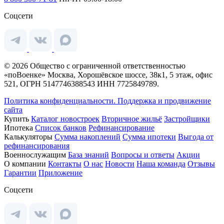
Соцсети
© 2026 Общество с ограниченной ответственностью
«поВоенке» Москва, Хорошёвское шоссе, 38к1, 5 этаж, офис
521, ОГРН 5147746388543 ИНН 7725849789.
Политика конфиденциальности.
Поддержка и продвижение
сайта
Купить
Каталог новостроек
Вторичное жильё
Застройщики
Ипотека
Список банков
Рефинансирование
Калькуляторы
Сумма накоплений
Сумма ипотеки
Выгода от
рефинансирования
Военнослужащим
База знаний
Вопросы и ответы
Акции
О компании
Контакты
О нас
Новости
Наша команда
Отзывы
Гарантии
Приложение
Соцсети