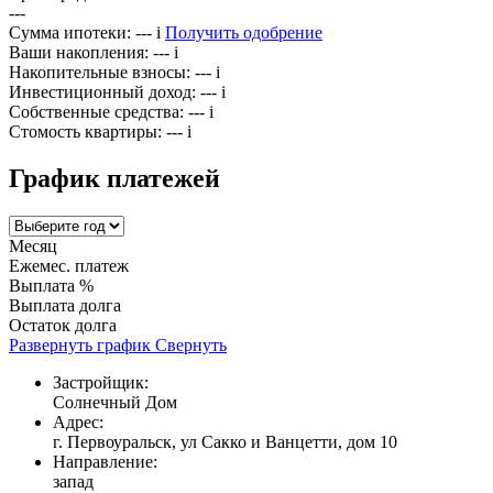
---
Сумма ипотеки:
---
i
Получить одобрение
Ваши накопления:
---
i
Накопительные взносы:
---
i
Инвестиционный доход:
---
i
Собственные средства:
---
i
Стомость квартиры:
---
i
График платежей
Месяц
Ежемес. платеж
Выплата %
Выплата долга
Остаток долга
Развернуть график
Свернуть
Застройщик:
Солнечный Дом
Адрес:
г. Первоуральск, ул Сакко и Ванцетти, дом 10
Направление:
запад