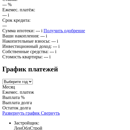
---
%
Ежемес. платёж:
---
i
Срок кредита:
---
Сумма ипотеки:
---
i
Получить одобрение
Ваши накопления:
---
i
Накопительные взносы:
---
i
Инвестиционный доход:
---
i
Собственные средства:
---
i
Стомость квартиры:
---
i
График платежей
Месяц
Ежемес. платеж
Выплата %
Выплата долга
Остаток долга
Развернуть график
Свернуть
Застройщик:
ЛенОблСтрой