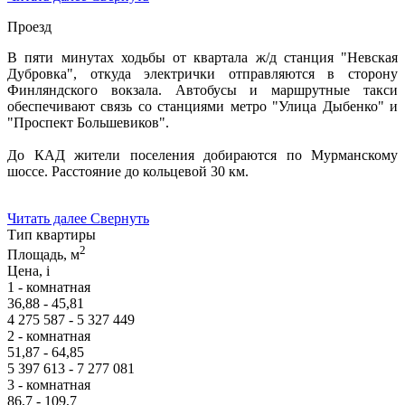
Проезд
В пяти минутах ходьбы от квартала ж/д станция "Невская
Дубровка", откуда электрички отправляются в сторону
Финляндского вокзала. Автобусы и маршрутные такси
обеспечивают связь со станциями метро "Улица Дыбенко" и
"Проспект Большевиков".
До КАД жители поселения добираются по Мурманскому
шоссе. Расстояние до кольцевой 30 км.
Читать далее
Свернуть
Тип квартиры
2
Площадь, м
Цена,
i
1 - комнатная
36,88 - 45,81
4 275 587 - 5 327 449
2 - комнатная
51,87 - 64,85
5 397 613 - 7 277 081
3 - комнатная
86,7 - 109,7