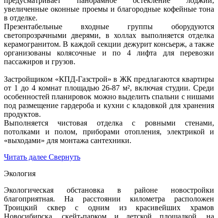
предусматривает панорамное остекление лоджий,
увеличенные оконные проемы и благородные кофейные тона
в отделке.
Презентабельные входные группы оборудуются
светопрозрачными дверями, в холлах выполняется отделка
керамогранитом. В каждой секции дежурит консьерж, а также
организованы колясочные и по 4 лифта для перевозки
пассажиров и грузов.
Застройщиком «КПД-Газстрой» в ЖК предлагаются квартиры
от 1 до 4 комнат площадью 26-87 м², включая студии. Среди
особенностей планировок можно выделить спальни с нишами
под размещение гардероба и кухни с кладовкой для хранения
продуктов.
Выполняется чистовая отделка с ровными стенами,
потолками и полом, приборами отопления, электрикой и
«выходами» для монтажа сантехники.
Читать далее
Свернуть
Экология
Экологическая обстановка в районе новостройки
благоприятная. На расстоянии километра расположен
Троицкий сквер с одним из красивейших храмов
Новосибирска, скейт-парком и детской площадкой, на