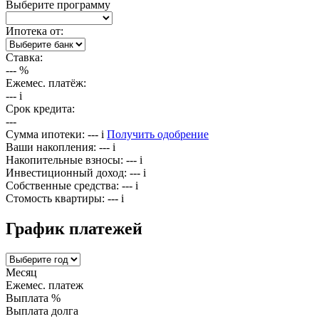
Выберите программу
Ипотека от:
Ставка:
---
%
Ежемес. платёж:
---
i
Срок кредита:
---
Сумма ипотеки:
---
i
Получить одобрение
Ваши накопления:
---
i
Накопительные взносы:
---
i
Инвестиционный доход:
---
i
Собственные средства:
---
i
Стомость квартиры:
---
i
График платежей
Месяц
Ежемес. платеж
Выплата %
Выплата долга