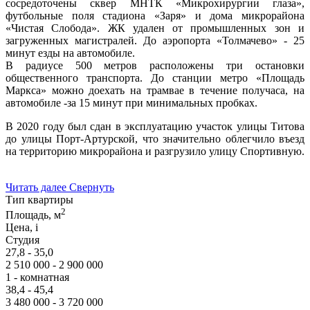
сосредоточены сквер МНТК «Микрохирургии глаза»,
футбольные поля стадиона «Заря» и дома микрорайона
«Чистая Слобода». ЖК удален от промышленных зон и
загруженных магистралей. До аэропорта «Толмачево» - 25
минут езды на автомобиле.
В радиусе 500 метров расположены три остановки
общественного транспорта. До станции метро «Площадь
Маркса» можно доехать на трамвае в течение получаса, на
автомобиле -за 15 минут при минимальных пробках.
В 2020 году был сдан в эксплуатацию участок улицы Титова
до улицы Порт-Артурской, что значительно облегчило въезд
на территорию микрорайона и разгрузило улицу Спортивную.
Читать далее
Свернуть
Тип квартиры
2
Площадь, м
Цена,
i
Студия
27,8 - 35,0
2 510 000 - 2 900 000
1 - комнатная
38,4 - 45,4
3 480 000 - 3 720 000