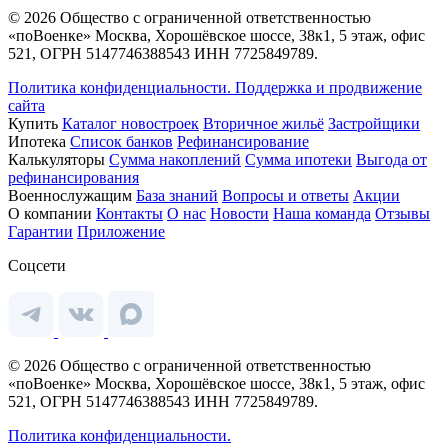
© 2026 Общество с ограниченной ответственностью
«поВоенке» Москва, Хорошёвское шоссе, 38к1, 5 этаж, офис
521, ОГРН 5147746388543 ИНН 7725849789.
Политика конфиденциальности.
Поддержка и продвижение
сайта
Купить
Каталог новостроек
Вторичное жильё
Застройщики
Ипотека
Список банков
Рефинансирование
Калькуляторы
Сумма накоплений
Сумма ипотеки
Выгода от
рефинансирования
Военнослужащим
База знаний
Вопросы и ответы
Акции
О компании
Контакты
О нас
Новости
Наша команда
Отзывы
Гарантии
Приложение
Соцсети
© 2026 Общество с ограниченной ответственностью
«поВоенке» Москва, Хорошёвское шоссе, 38к1, 5 этаж, офис
521, ОГРН 5147746388543 ИНН 7725849789.
Политика конфиденциальности.