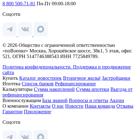
8 800 500-71-81
Пн-Пт 09:00-18:00
Соцсети
© 2026 Общество с ограниченной ответственностью
«поВоенке» Москва, Хорошёвское шоссе, 38к1, 5 этаж, офис
521, ОГРН 5147746388543 ИНН 7725849789.
Политика конфиденциальности.
Поддержка и продвижение
сайта
Купить
Каталог новостроек
Вторичное жильё
Застройщики
Ипотека
Список банков
Рефинансирование
Калькуляторы
Сумма накоплений
Сумма ипотеки
Выгода от
рефинансирования
Военнослужащим
База знаний
Вопросы и ответы
Акции
О компании
Контакты
О нас
Новости
Наша команда
Отзывы
Гарантии
Приложение
Соцсети