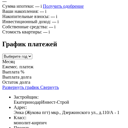
---
Сумма ипотеки:
---
i
Получить одобрение
Ваши накопления:
---
i
Накопительные взносы:
---
i
Инвестиционный доход:
---
i
Собственные средства:
---
i
Стомость квартиры:
---
i
График платежей
Месяц
Ежемес. платеж
Выплата %
Выплата долга
Остаток долга
Развернуть график
Свернуть
Застройщик:
ЕкатеринодарИнвест-Строй
Адрес:
Энка (Жукова пгт) мкр., Дзержинского ул., д.110/А - 1
Класс:
монолит-кирпич
Проект: