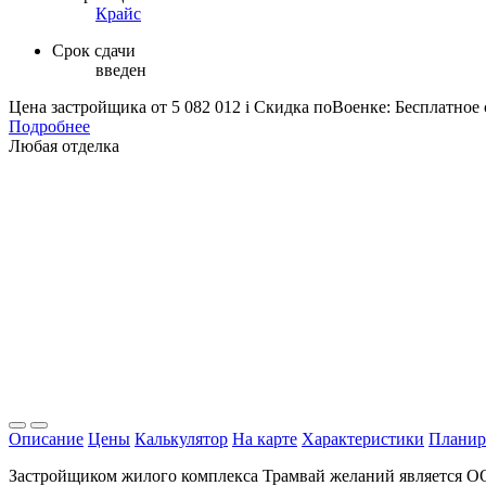
Крайс
Срок сдачи
введен
Цена застройщика
от 5 082 012
i
Скидка поВоенке: Бесплатное
Подробнее
Любая отделка
Описание
Цены
Калькулятор
На карте
Характеристики
Планир
Застройщиком жилого комплекса Трамвай желаний является О