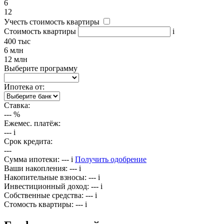
6
12
Учесть стоимость квартиры
Стоимость квартиры
i
400 тыс
6 млн
12 млн
Выберите программу
Ипотека от:
Ставка:
---
%
Ежемес. платёж:
---
i
Срок кредита:
---
Сумма ипотеки:
---
i
Получить одобрение
Ваши накопления:
---
i
Накопительные взносы:
---
i
Инвестиционный доход:
---
i
Собственные средства:
---
i
Стомость квартиры:
---
i