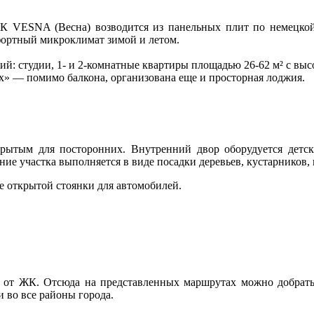
ЖК VESNA (Весна) возводится из панельных плит по немецко
фортный микроклимат зимой и летом.
 студии, 1- и 2-комнатные квартиры площадью 26-62 м² с высо
ах» — помимо балкона, организована еще и просторная лоджия.
крытым для посторонних. Внутренний двор оборудуется дет
ие участка выполняется в виде посадки деревьев, кустарников, 
 открытой стоянки для автомобилей.
 от ЖК. Отсюда на представленных маршрутах можно добраться
 во все районы города.