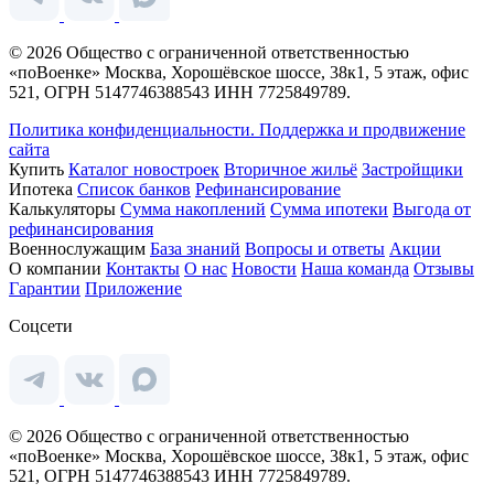
© 2026 Общество с ограниченной ответственностью
«поВоенке» Москва, Хорошёвское шоссе, 38к1, 5 этаж, офис
521, ОГРН 5147746388543 ИНН 7725849789.
Политика конфиденциальности.
Поддержка и продвижение
сайта
Купить
Каталог новостроек
Вторичное жильё
Застройщики
Ипотека
Список банков
Рефинансирование
Калькуляторы
Сумма накоплений
Сумма ипотеки
Выгода от
рефинансирования
Военнослужащим
База знаний
Вопросы и ответы
Акции
О компании
Контакты
О нас
Новости
Наша команда
Отзывы
Гарантии
Приложение
Соцсети
© 2026 Общество с ограниченной ответственностью
«поВоенке» Москва, Хорошёвское шоссе, 38к1, 5 этаж, офис
521, ОГРН 5147746388543 ИНН 7725849789.