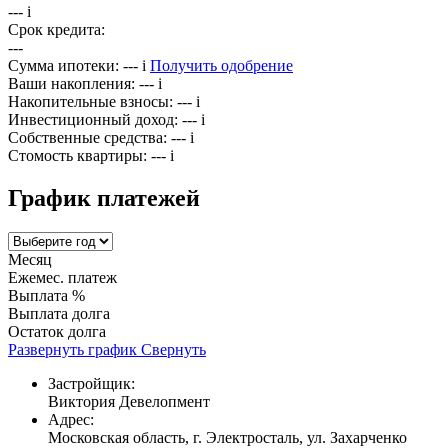
---
i
Срок кредита:
---
Сумма ипотеки:
---
i
Получить одобрение
Ваши накопления:
---
i
Накопительные взносы:
---
i
Инвестиционный доход:
---
i
Собственные средства:
---
i
Стомость квартиры:
---
i
График платежей
Месяц
Ежемес. платеж
Выплата %
Выплата долга
Остаток долга
Развернуть график
Свернуть
Застройщик:
Виктория Девелопмент
Адрес:
Московская область, г. Электросталь, ул. Захарченко