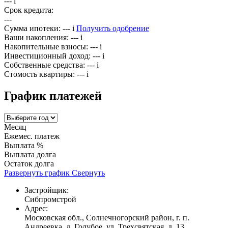
---
i
Срок кредита:
---
Сумма ипотеки:
---
i
Получить одобрение
Ваши накопления:
---
i
Накопительные взносы:
---
i
Инвестиционный доход:
---
i
Собственные средства:
---
i
Стомость квартиры:
---
i
График платежей
Месяц
Ежемес. платеж
Выплата %
Выплата долга
Остаток долга
Развернуть график
Свернуть
Застройщик:
Сибпромстрой
Адрес:
Московская обл., Солнечногорский район, г. п.
Андреевка, д. Голубое, ул. Трехсвятская, д. 13