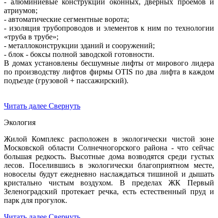
- алюминиевые конструкции оконных, дверных проёмов и
атриумов;
- автоматические сегментные ворота;
- изоляция трубопроводов и элементов к ним по технологии
«труба в трубе»;
- металлоконструкции зданий и сооружений;
- блок - боксы полной заводской готовности.
В домах установлены бесшумные лифты от мирового лидера
по производству лифтов фирмы OTIS по два лифта в каждом
подъезде (грузовой + пассажирский).
Читать далее
Свернуть
Экология
Жилой Комплекс расположен в экологически чистой зоне
Московской области Солнечногорского района - что сейчас
большая редкость. Высотные дома возводятся среди густых
лесов. Поселившись в экологически благоприятном месте,
новоселы будут ежедневно наслаждаться тишиной и дышать
кристально чистым воздухом. В пределах ЖК Первый
Зеленоградский протекает речка, есть естественный пруд и
парк для прогулок.
Читать далее
Свернуть