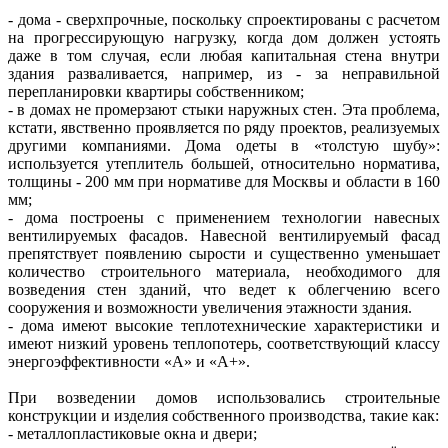
- дома - сверхпрочные, поскольку спроектированы с расчетом
на прогрессирующую нагрузку, когда дом должен устоять
даже в том случая, если любая капитальная стена внутри
здания разваливается, например, из - за неправильной
перепланировки квартиры собственником;
- в домах не промерзают стыки наружных стен. Эта проблема,
кстати, явственно проявляется по ряду проектов, реализуемых
другими компаниями. Дома одеты в «толстую шубу»:
используется утеплитель большей, относительно норматива,
толщины - 200 мм при нормативе для Москвы и области в 160
мм;
- дома построены с применением технологии навесных
вентилируемых фасадов. Навесной вентилируемый фасад
препятствует появлению сырости и существенно уменьшает
количество строительного материала, необходимого для
возведения стен зданий, что ведет к облегчению всего
сооружения и возможности увеличения этажности здания.
- дома имеют высокие теплотехнические характеристики и
имеют низкий уровень теплопотерь, соответствующий классу
энергоэффективности «А» и «А+».
При возведении домов использовались строительные
конструкции и изделия собственного производства, такие как:
- металлопластиковые окна и двери;