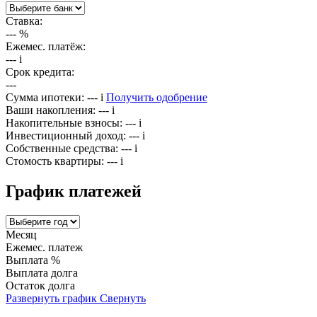
Ставка:
---
%
Ежемес. платёж:
---
i
Срок кредита:
---
Сумма ипотеки:
---
i
Получить одобрение
Ваши накопления:
---
i
Накопительные взносы:
---
i
Инвестиционный доход:
---
i
Собственные средства:
---
i
Стомость квартиры:
---
i
График платежей
Месяц
Ежемес. платеж
Выплата %
Выплата долга
Остаток долга
Развернуть график
Свернуть