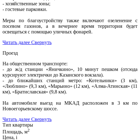
- хозяйственные зоны;
- гостевые парковки.
Меры по благоустройству также включают озеленение с
посевом газонов, а в вечернее время территория будет
освещаться с помощью уличных фонарей.
Читать далее
Свернуть
Проезд
На общественном транспорте:
- до ж/д станции «Яничкино», 10 минут пешком (отсюда
курсируют электрички до Казанского вокзала).
- до ближайших станций метро: «Котельники» (3 км),
«Люблино» (9,3 км), «Марьино» (12 км), «Алма-Атинская» (11
км), «Братиславская» (9,8 км).
На автомобиле выезд на МКАД расположен в 3 км по
Новоегорьевскому шоссе.
Читать далее
Свернуть
Тип квартиры
2
Площадь, м
Цена,
i