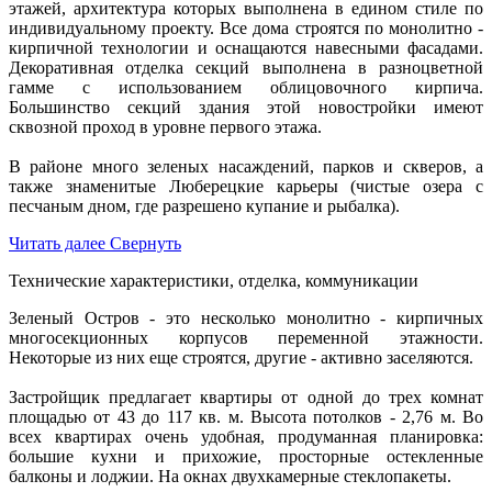
этажей, архитектура которых выполнена в едином стиле по
индивидуальному проекту. Все дома строятся по монолитно -
кирпичной технологии и оснащаются навесными фасадами.
Декоративная отделка секций выполнена в разноцветной
гамме с использованием облицовочного кирпича.
Большинство секций здания этой новостройки имеют
сквозной проход в уровне первого этажа.
В районе много зеленых насаждений, парков и скверов, а
также знаменитые Люберецкие карьеры (чистые озера с
песчаным дном, где разрешено купание и рыбалка).
Читать далее
Свернуть
Технические характеристики, отделка, коммуникации
Зеленый Остров - это несколько монолитно - кирпичных
многосекционных корпусов переменной этажности.
Некоторые из них еще строятся, другие - активно заселяются.
Застройщик предлагает квартиры от одной до трех комнат
площадью от 43 до 117 кв. м. Высота потолков - 2,76 м. Во
всех квартирах очень удобная, продуманная планировка:
большие кухни и прихожие, просторные остекленные
балконы и лоджии. На окнах двухкамерные стеклопакеты.