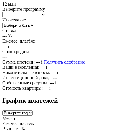
12 млн
Выберите программу
Ипотека от:
Ставка:
---
%
Ежемес. платёж:
---
i
Срок кредита:
---
Сумма ипотеки:
---
i
Получить одобрение
Ваши накопления:
---
i
Накопительные взносы:
---
i
Инвестиционный доход:
---
i
Собственные средства:
---
i
Стомость квартиры:
---
i
График платежей
Месяц
Ежемес. платеж
Выплата %