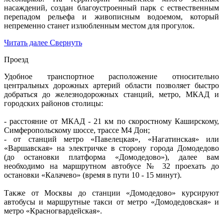
насаждений, создан благоустроенный парк с ествественным
перепадом рельефа и живописным водоемом, который
непременно станет излюбленным местом для прогулок.
Читать далее
Свернуть
Проезд
Удобное транспортное расположение относительно
центральных дорожных артерий области позволяет быстро
добраться до железнодорожных станций, метро, МКАД и
городских районов столицы:
- расстояние от МКАД - 21 км по скоростному Каширскому,
Симферопольскому шоссе, трассе М4 Дон;
- от станций метро «Павелецкая», «Нагатинская» или
«Варшавская» на электричке в сторону города Домодедово
(до остановки платформа «Домодедово»), далее вам
необходимо на маршрутном автобусе № 32 проехать до
остановки «Калачево» (время в пути 10 - 15 минут).
Также от Москвы до станции «Домодедово» курсируют
автобусы и маршрутные такси от метро «Домодедовская» и
метро «Красногвардейская».