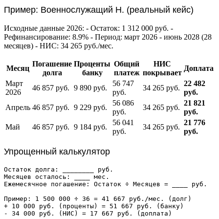
Пример: Военнослужащий Н. (реальный кейс)
Исходные данные 2026: - Остаток: 1 312 000 руб. -
Рефинансирование: 8.9% - Период: март 2026 - июнь 2028 (28
месяцев) - НИС: 34 265 руб./мес.
Погашение
Проценты
Общий
НИС
Месяц
Доплата
долга
банку
платеж
покрывает
Март
56 747
22 482
46 857 руб.
9 890 руб.
34 265 руб.
2026
руб.
руб.
56 086
21 821
Апрель
46 857 руб.
9 229 руб.
34 265 руб.
руб.
руб.
56 041
21 776
Май
46 857 руб.
9 184 руб.
34 265 руб.
руб.
руб.
Упрощенный калькулятор
Остаток долга: ________ руб.

Месяцев осталось: ____ мес.

Ежемесячное погашение: Остаток ÷ Месяцев = ____ руб.

Пример: 1 500 000 ÷ 36 = 41 667 руб./мес. (долг)

+ 10 000 руб. (проценты) = 51 667 руб. (банку)
