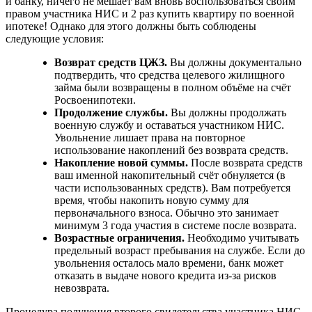
и банку, ничего не мешает вам вновь воспользоваться своим
правом участника НИС и 2 раз купить квартиру по военной
ипотеке! Однако для этого должны быть соблюдены
следующие условия:
Возврат средств ЦЖЗ.
Вы должны документально
подтвердить, что средства целевого жилищного
займа были возвращены в полном объёме на счёт
Росвоенипотеки.
Продолжение службы.
Вы должны продолжать
военную службу и оставаться участником НИС.
Увольнение лишает права на повторное
использование накоплений без возврата средств.
Накопление новой суммы.
После возврата средств
ваш именной накопительный счёт обнуляется (в
части использованных средств). Вам потребуется
время, чтобы накопить новую сумму для
первоначального взноса. Обычно это занимает
минимум 3 года участия в системе после возврата.
Возрастные ограничения.
Необходимо учитывать
предельный возраст пребывания на службе. Если до
увольнения осталось мало времени, банк может
отказать в выдаче нового кредита из-за рисков
невозврата.
Процедура получения второго свидетельства участника НИС