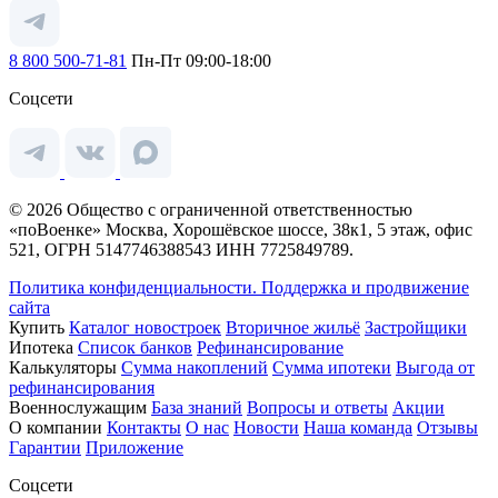
8 800 500-71-81
Пн-Пт 09:00-18:00
Соцсети
© 2026 Общество с ограниченной ответственностью
«поВоенке» Москва, Хорошёвское шоссе, 38к1, 5 этаж, офис
521, ОГРН 5147746388543 ИНН 7725849789.
Политика конфиденциальности.
Поддержка и продвижение
сайта
Купить
Каталог новостроек
Вторичное жильё
Застройщики
Ипотека
Список банков
Рефинансирование
Калькуляторы
Сумма накоплений
Сумма ипотеки
Выгода от
рефинансирования
Военнослужащим
База знаний
Вопросы и ответы
Акции
О компании
Контакты
О нас
Новости
Наша команда
Отзывы
Гарантии
Приложение
Соцсети