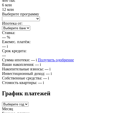
400 тыс
6 млн
12 млн
Выберите программу
Ипотека от:
Ставка:
---
%
Ежемес. платёж:
---
i
Срок кредита:
---
Сумма ипотеки:
---
i
Получить одобрение
Ваши накопления:
---
i
Накопительные взносы:
---
i
Инвестиционный доход:
---
i
Собственные средства:
---
i
Стомость квартиры:
---
i
График платежей
Месяц