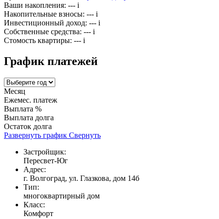
Ваши накопления:
---
i
Накопительные взносы:
---
i
Инвестиционный доход:
---
i
Собственные средства:
---
i
Стомость квартиры:
---
i
График платежей
Месяц
Ежемес. платеж
Выплата %
Выплата долга
Остаток долга
Развернуть график
Свернуть
Застройщик:
Пересвет-Юг
Адрес:
г. Волгоград, ул. Глазкова, дом 14б
Тип:
многоквартирный дом
Класс:
Комфорт