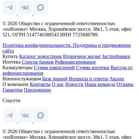
© 2026 Общество с ограниченной ответственностью
«поВоенке» Москва, Хорошёвское шоссе, 38к1, 5 этаж, офис
521, ОГРН 5147746388543 ИНН 7725849789.
Политика конфиденциальности.
Поддержка и продвижение
сайта
Купить
Каталог новостроек
Вторичное жильё
Застройщики
Ипотека
Список банков
Рефинансирование
Калькуляторы
Сумма накоплений
Сумма ипотеки
Выгода от
рефинансирования
Военнослужащим
База знаний
Вопросы и ответы
Акции
О компании
Контакты
О нас
Новости
Наша команда
Отзывы
Гарантии
Приложение
Соцсети
© 2026 Общество с ограниченной ответственностью
«поВоенке» Москва, Хорошёвское шоссе, 38к1, 5 этаж, офис