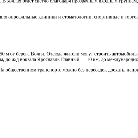
к. В холлах будет светло благодаря прозрачным входным группам
 многопрофильные клиники и стоматологии, спортивные и торго
0 м от берега Волги. Отсюда жители могут строить автомобиль
км, до ж/д вокзала Ярославль-Главный — 10 км, до международн
 На общественном транспорте можно без пересадок доехать, нап