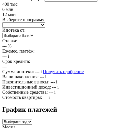
400 тыс
6 млн
12 млн
Выберите программу
Ипотека от:
Ставка:
---
%
Ежемес. платёж:
---
i
Срок кредита:
---
Сумма ипотеки:
---
i
Получить одобрение
Ваши накопления:
---
i
Накопительные взносы:
---
i
Инвестиционный доход:
---
i
Собственные средства:
---
i
Стомость квартиры:
---
i
График платежей
Месяц