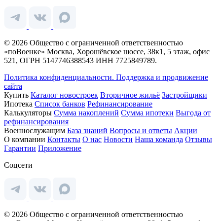
© 2026 Общество с ограниченной ответственностью
«поВоенке» Москва, Хорошёвское шоссе, 38к1, 5 этаж, офис
521, ОГРН 5147746388543 ИНН 7725849789.
Политика конфиденциальности.
Поддержка и продвижение
сайта
Купить
Каталог новостроек
Вторичное жильё
Застройщики
Ипотека
Список банков
Рефинансирование
Калькуляторы
Сумма накоплений
Сумма ипотеки
Выгода от
рефинансирования
Военнослужащим
База знаний
Вопросы и ответы
Акции
О компании
Контакты
О нас
Новости
Наша команда
Отзывы
Гарантии
Приложение
Соцсети
© 2026 Общество с ограниченной ответственностью