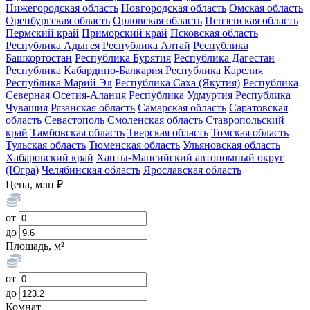
Нижегородская область
Новгородская область
Омская область
Оренбургская область
Орловская область
Пензенская область
Пермский край
Приморский край
Псковская область
Республика Адыгея
Республика Алтай
Республика
Башкортостан
Республика Бурятия
Республика Дагестан
Республика Кабардино-Балкария
Республика Карелия
Республика Марий Эл
Республика Саха (Якутия)
Республика
Северная Осетия-Алания
Республика Удмуртия
Республика
Чувашия
Рязанская область
Самарская область
Саратовская
область
Севастополь
Смоленская область
Ставропольский
край
Тамбовская область
Тверская область
Томская область
Тульская область
Тюменская область
Ульяновская область
Хабаровский край
Ханты-Мансийский автономный округ
(Югра)
Челябинская область
Ярославская область
Цена, млн ₽
от
до
Площадь, м²
от
до
Комнат