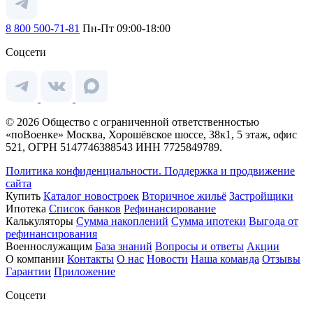
8 800 500-71-81
Пн-Пт 09:00-18:00
Соцсети
© 2026 Общество с ограниченной ответственностью
«поВоенке» Москва, Хорошёвское шоссе, 38к1, 5 этаж, офис
521, ОГРН 5147746388543 ИНН 7725849789.
Политика конфиденциальности.
Поддержка и продвижение
сайта
Купить
Каталог новостроек
Вторичное жильё
Застройщики
Ипотека
Список банков
Рефинансирование
Калькуляторы
Сумма накоплений
Сумма ипотеки
Выгода от
рефинансирования
Военнослужащим
База знаний
Вопросы и ответы
Акции
О компании
Контакты
О нас
Новости
Наша команда
Отзывы
Гарантии
Приложение
Соцсети