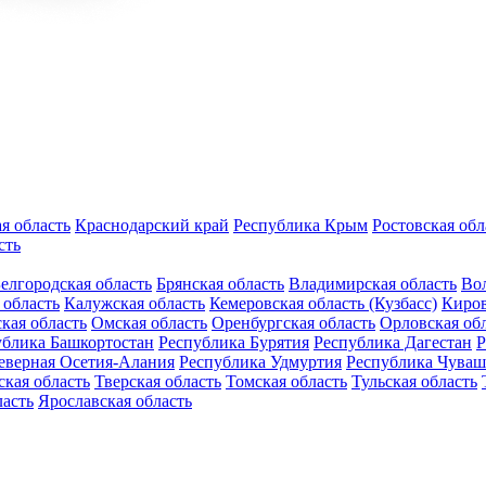
я область
Краснодарский край
Республика Крым
Ростовская обл
сть
елгородская область
Брянская область
Владимирская область
Вол
 область
Калужская область
Кемеровская область (Кузбасс)
Киров
кая область
Омская область
Оренбургская область
Орловская об
ублика Башкортостан
Республика Бурятия
Республика Дагестан
Р
еверная Осетия-Алания
Республика Удмуртия
Республика Чуваш
кая область
Тверская область
Томская область
Тульская область
ласть
Ярославская область