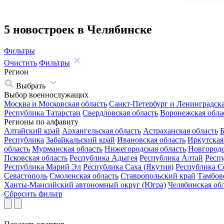
5 новостроек в Челябинске
Фильтры
Очистить
Фильтры
Регион
Выбрать
Выбор военнослужащих
Москва и Московская область
Санкт-Петербург и Ленинградска
Республика Татарстан
Свердловская область
Воронежская обла
Регионы по алфавиту
Алтайский край
Архангельская область
Астраханская область
Б
Республика
Забайкальский край
Ивановская область
Иркутская
область
Мурманская область
Нижегородская область
Новгородс
Псковская область
Республика Адыгея
Республика Алтай
Респ
Республика Марий Эл
Республика Саха (Якутия)
Республика С
Севастополь
Смоленская область
Ставропольский край
Тамбовс
Ханты-Мансийский автономный округ (Югра)
Челябинская об
Сбросить фильтр