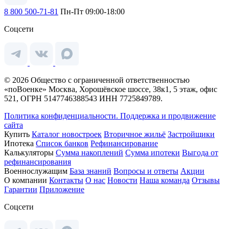
8 800 500-71-81
Пн-Пт 09:00-18:00
Соцсети
© 2026 Общество с ограниченной ответственностью
«поВоенке» Москва, Хорошёвское шоссе, 38к1, 5 этаж, офис
521, ОГРН 5147746388543 ИНН 7725849789.
Политика конфиденциальности.
Поддержка и продвижение
сайта
Купить
Каталог новостроек
Вторичное жильё
Застройщики
Ипотека
Список банков
Рефинансирование
Калькуляторы
Сумма накоплений
Сумма ипотеки
Выгода от
рефинансирования
Военнослужащим
База знаний
Вопросы и ответы
Акции
О компании
Контакты
О нас
Новости
Наша команда
Отзывы
Гарантии
Приложение
Соцсети