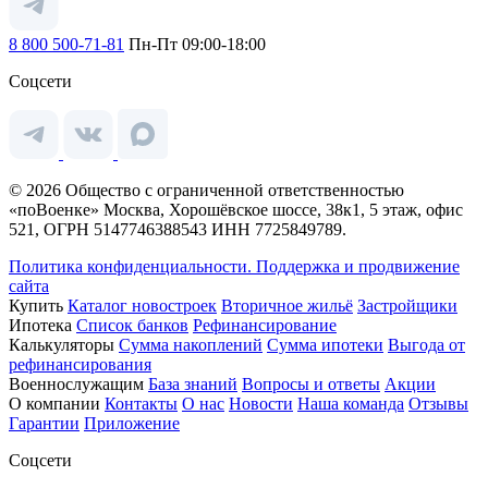
8 800 500-71-81
Пн-Пт 09:00-18:00
Соцсети
© 2026 Общество с ограниченной ответственностью
«поВоенке» Москва, Хорошёвское шоссе, 38к1, 5 этаж, офис
521, ОГРН 5147746388543 ИНН 7725849789.
Политика конфиденциальности.
Поддержка и продвижение
сайта
Купить
Каталог новостроек
Вторичное жильё
Застройщики
Ипотека
Список банков
Рефинансирование
Калькуляторы
Сумма накоплений
Сумма ипотеки
Выгода от
рефинансирования
Военнослужащим
База знаний
Вопросы и ответы
Акции
О компании
Контакты
О нас
Новости
Наша команда
Отзывы
Гарантии
Приложение
Соцсети