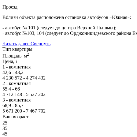
Проезд
В
близи объекта расположена остановка автобусов «Южная»:
- автобус № 101 (следует до центра Верхней Пышмы);
- автобус №103, 104 (следует до Орджоникидзевского района Е
Читать далее
Свернуть
Тип квартиры
2
Площадь, м
Цена,
i
1 - комнатная
42,6 - 43,2
4 230 572 - 4 274 432
2 - комнатная
55,4 - 66
4 712 148 - 5 527 202
3 - комнатная
68,9 - 85,7
5 671 200 - 7 467 702
Ваш возраст
25
35
45