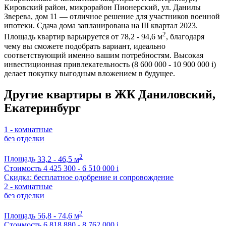
Кировский район, микрорайон Пионерский, ул. Данилы
Зверева, дом 11 — отличное решение для участников военной
ипотеки. Сдача дома запланирована на III квартал 2023.
2
Площадь квартир варьируется от 78,2 - 94,6 м
, благодаря
чему вы сможете подобрать вариант, идеально
соответствующий именно вашим потребностям. Высокая
инвестиционная привлекательность (8 600 000 - 10 900 000
i
)
делает покупку выгодным вложением в будущее.
Другие квартиры в ЖК Даниловский,
Екатеринбург
1 - комнатные
без отделки
2
Площадь
33,2 - 46,5 м
Стоимость
4 425 300 - 6 510 000
i
Скидка: бесплатное одобрение и сопровождение
2 - комнатные
без отделки
2
Площадь
56,8 - 74,6 м
Стоимость
6 818 880 - 8 762 000
i