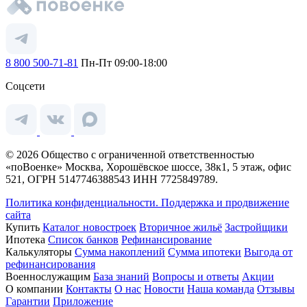
8 800 500-71-81
Пн-Пт 09:00-18:00
Соцсети
© 2026 Общество с ограниченной ответственностью
«поВоенке» Москва, Хорошёвское шоссе, 38к1, 5 этаж, офис
521, ОГРН 5147746388543 ИНН 7725849789.
Политика конфиденциальности.
Поддержка и продвижение
сайта
Купить
Каталог новостроек
Вторичное жильё
Застройщики
Ипотека
Список банков
Рефинансирование
Калькуляторы
Сумма накоплений
Сумма ипотеки
Выгода от
рефинансирования
Военнослужащим
База знаний
Вопросы и ответы
Акции
О компании
Контакты
О нас
Новости
Наша команда
Отзывы
Гарантии
Приложение