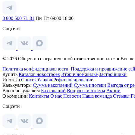
8 800 500-71-81
Пн-Пт 09:00-18:00
Соцсети
© 2026 Общество с ограниченной ответственностью «поВоенке
Политика конфиденциальности.
Поддержка и продвижение сай
Купить
Каталог новостроек
Вторичное жильё
Застройщики
Ипотека
Список банков
Рефинансирование
Калькуляторы
Сумма накоплений
Сумма ипотеки
Выгода от р
Военнослужащим
База знаний
Вопросы и ответы
Акции
О компании
Контакты
О нас
Новости
Наша команда
Отзывы
Г
Соцсети