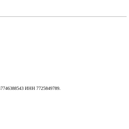
147746388543 ИНН 7725849789.