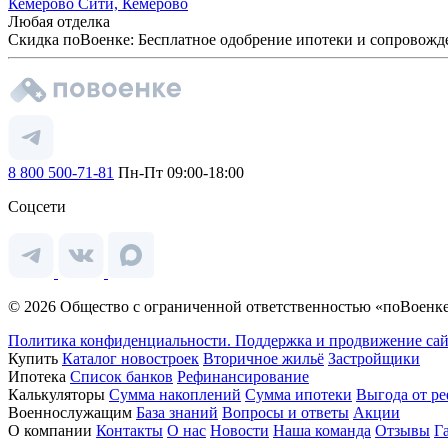
Кемерово Сити, Кемерово
Любая отделка
Скидка поВоенке: Бесплатное одобрение ипотеки и сопровожд
8 800 500-71-81
Пн-Пт 09:00-18:00
Соцсети
© 2026 Общество с ограниченной ответственностью «поВоенке
Политика конфиденциальности.
Поддержка и продвижение сай
Купить
Каталог новостроек
Вторичное жильё
Застройщики
Ипотека
Список банков
Рефинансирование
Калькуляторы
Сумма накоплений
Сумма ипотеки
Выгода от р
Военнослужащим
База знаний
Вопросы и ответы
Акции
О компании
Контакты
О нас
Новости
Наша команда
Отзывы
Г