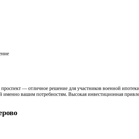
ение
оспект — отличное решение для участников военной ипотеки. П
й именно вашим потребностям. Высокая инвестиционная привлека
ерово