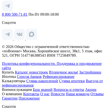
8 800 500-71-81
Пн-Пт 09:00-18:00
Соцсети
© 2026 Общество с ограниченной ответственностью
«поВоенке» Москва, Хорошёвское шоссе, 38к1, 5 этаж, офис
521, ОГРН 5147746388543 ИНН 7725849789.
Политика конфиденциальности.
Поддержка и продвижение
сайта
Купить
Каталог новостроек
Вторичное жильё
Застройщики
Ипотека
Список банков
Рефинансирование
Калькуляторы
Сумма накоплений
Сумма ипотеки
Выгода от
рефинансирования
Военнослужащим
База знаний
Вопросы и ответы
Акции
О компании
Контакты
О нас
Новости
Наша команда
Отзывы
Гарантии
Приложение
Соцсети