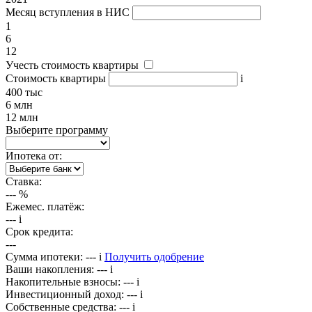
Месяц вступления в НИС
1
6
12
Учесть стоимость квартиры
Стоимость квартиры
i
400 тыс
6 млн
12 млн
Выберите программу
Ипотека от:
Ставка:
---
%
Ежемес. платёж:
---
i
Срок кредита:
---
Сумма ипотеки:
---
i
Получить одобрение
Ваши накопления:
---
i
Накопительные взносы:
---
i
Инвестиционный доход:
---
i
Собственные средства:
---
i