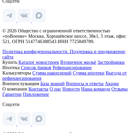
Соцсети
© 2026 Общество с ограниченной ответственностью
«поВоенке» Москва, Хорошёвское шоссе, 38к1, 5 этаж, офис
521, ОГРН 5147746388543 ИНН 7725849789.
Политика конфиденциальности.
Поддержка и продвижение
сайта
Купить
Каталог новостроек
Вторичное жильё
Застройщики
Ипотека
Список банков
Рефинансирование
Калькуляторы
Сумма накоплений
Сумма ипотеки
Выгода от
рефинансирования
Военнослужащим
База знаний
Вопросы и ответы
Акции
О компании
Контакты
О нас
Новости
Наша команда
Отзывы
Гарантии
Приложение
Соцсети