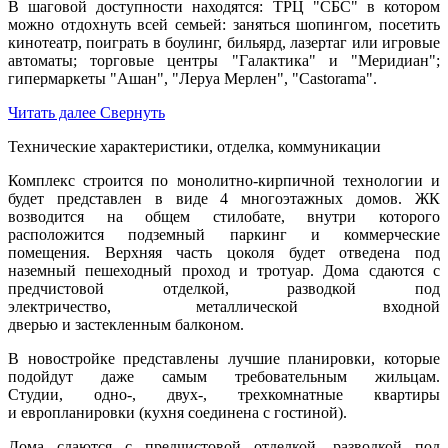
В шаговой доступности находятся: ТРЦ "СБС" в котором
можно отдохнуть всей семьей: заняться шопингом, посетить
кинотеатр, поиграть в боулинг, бильярд, лазертаг или игровые
автоматы; торговые центры "Галактика" и "Меридиан";
гипермаркеты "Ашан", "Леруа Мерлен", "Castorama".
Читать далее
Свернуть
Технические характеристики, отделка, коммуникации
Комплекс строится по монолитно-кирпичной технологии и
будет представлен в виде 4 многоэтажных домов. ЖК
возводится на общем стилобате, внутри которого
расположится подземный паркинг и коммерческие
помещения. Верхняя часть цоколя будет отведена под
наземный пешеходный проход и тротуар. Дома сдаются с
предчистовой отделкой, разводкой под
электричество, металлической входной
дверью и застекленным балконом.
В новостройке представлены лучшие планировки, которые
подойдут даже самым требовательным жильцам.
Студии, одно-, двух-, трехкомнатные квартиры
и европланировки (кухня соединена с гостиной).
Дома сдаются с предчистовой отделкой, разводкой под