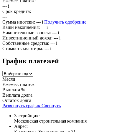
Ежемес. платёж:
---
i
Срок кредита:
---
Сумма ипотеки:
---
i
Получить одобрение
Ваши накопления:
---
i
Накопительные взносы:
---
i
Инвестиционный доход:
---
i
Собственные средства:
---
i
Стомость квартиры:
---
i
График платежей
Месяц
Ежемес. платеж
Выплата %
Выплата долга
Остаток долга
Развернуть график
Свернуть
Застройщик:
Московская строительная компания
Адрес:
Краснодар, Уральская ул., д.71