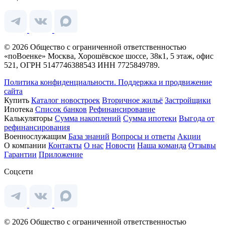
© 2026 Общество с ограниченной ответственностью
«поВоенке» Москва, Хорошёвское шоссе, 38к1, 5 этаж, офис
521, ОГРН 5147746388543 ИНН 7725849789.
Политика конфиденциальности.
Поддержка и продвижение
сайта
Купить
Каталог новостроек
Вторичное жильё
Застройщики
Ипотека
Список банков
Рефинансирование
Калькуляторы
Сумма накоплений
Сумма ипотеки
Выгода от
рефинансирования
Военнослужащим
База знаний
Вопросы и ответы
Акции
О компании
Контакты
О нас
Новости
Наша команда
Отзывы
Гарантии
Приложение
Соцсети
© 2026 Общество с ограниченной ответственностью