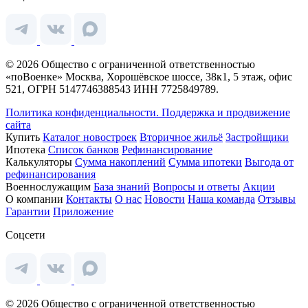
© 2026 Общество с ограниченной ответственностью
«поВоенке» Москва, Хорошёвское шоссе, 38к1, 5 этаж, офис
521, ОГРН 5147746388543 ИНН 7725849789.
Политика конфиденциальности.
Поддержка и продвижение
сайта
Купить
Каталог новостроек
Вторичное жильё
Застройщики
Ипотека
Список банков
Рефинансирование
Калькуляторы
Сумма накоплений
Сумма ипотеки
Выгода от
рефинансирования
Военнослужащим
База знаний
Вопросы и ответы
Акции
О компании
Контакты
О нас
Новости
Наша команда
Отзывы
Гарантии
Приложение
Соцсети
© 2026 Общество с ограниченной ответственностью