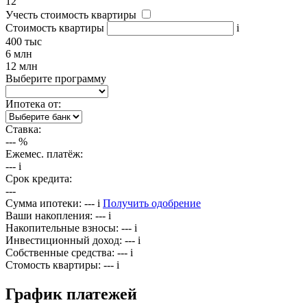
12
Учесть стоимость квартиры
Стоимость квартиры
i
400 тыс
6 млн
12 млн
Выберите программу
Ипотека от:
Ставка:
---
%
Ежемес. платёж:
---
i
Срок кредита:
---
Сумма ипотеки:
---
i
Получить одобрение
Ваши накопления:
---
i
Накопительные взносы:
---
i
Инвестиционный доход:
---
i
Собственные средства:
---
i
Стомость квартиры:
---
i
График платежей