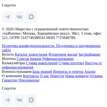
Соцсети
© 2026 Общество с ограниченной ответственностью
«поВоенке» Москва, Хорошёвское шоссе, 38к1, 5 этаж, офис
521, ОГРН 5147746388543 ИНН 7725849789.
Политика конфиденциальности.
Поддержка и продвижение
сайта
Купить
Каталог новостроек
Вторичное жильё
Застройщики
Ипотека
Список банков
Рефинансирование
Калькуляторы
Сумма накоплений
Сумма ипотеки
Выгода от
рефинансирования
Военнослужащим
База знаний
Вопросы и ответы
Акции
О компании
Контакты
О нас
Новости
Наша команда
Отзывы
Гарантии
Приложение
Соцсети