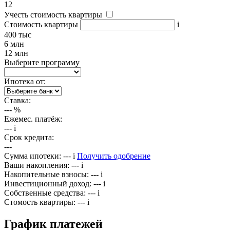
12
Учесть стоимость квартиры
Стоимость квартиры
i
400 тыс
6 млн
12 млн
Выберите программу
Ипотека от:
Ставка:
---
%
Ежемес. платёж:
---
i
Срок кредита:
---
Сумма ипотеки:
---
i
Получить одобрение
Ваши накопления:
---
i
Накопительные взносы:
---
i
Инвестиционный доход:
---
i
Собственные средства:
---
i
Стомость квартиры:
---
i
График платежей