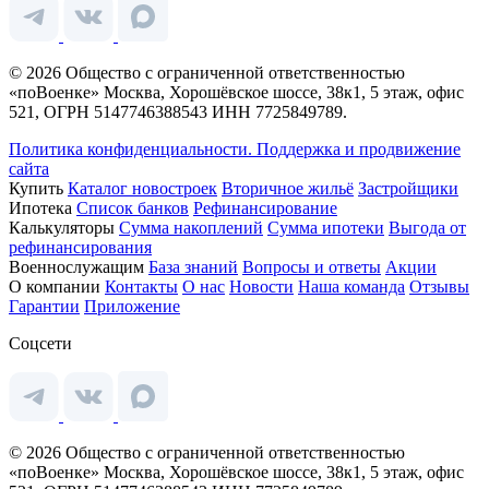
© 2026 Общество с ограниченной ответственностью
«поВоенке» Москва, Хорошёвское шоссе, 38к1, 5 этаж, офис
521, ОГРН 5147746388543 ИНН 7725849789.
Политика конфиденциальности.
Поддержка и продвижение
сайта
Купить
Каталог новостроек
Вторичное жильё
Застройщики
Ипотека
Список банков
Рефинансирование
Калькуляторы
Сумма накоплений
Сумма ипотеки
Выгода от
рефинансирования
Военнослужащим
База знаний
Вопросы и ответы
Акции
О компании
Контакты
О нас
Новости
Наша команда
Отзывы
Гарантии
Приложение
Соцсети
© 2026 Общество с ограниченной ответственностью
«поВоенке» Москва, Хорошёвское шоссе, 38к1, 5 этаж, офис