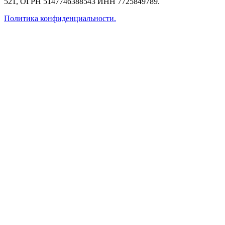
521, ОГРН 5147746388543 ИНН 7725849789.
Политика конфиденциальности.