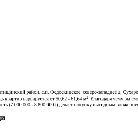
ищинский район, с.п. Федоскинское, северо-западнее д. Сухаре
2
 квартир варьируется от 50,62 - 61,64 м
, благодаря чему вы с
ть (7 000 000 - 8 800 000
i
) делает покупку выгодным вложением
щи