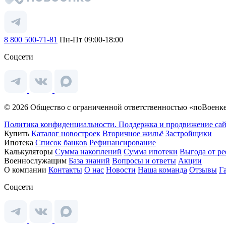
8 800 500-71-81
Пн-Пт 09:00-18:00
Соцсети
© 2026 Общество с ограниченной ответственностью «поВоенке
Политика конфиденциальности.
Поддержка и продвижение сай
Купить
Каталог новостроек
Вторичное жильё
Застройщики
Ипотека
Список банков
Рефинансирование
Калькуляторы
Сумма накоплений
Сумма ипотеки
Выгода от р
Военнослужащим
База знаний
Вопросы и ответы
Акции
О компании
Контакты
О нас
Новости
Наша команда
Отзывы
Г
Соцсети