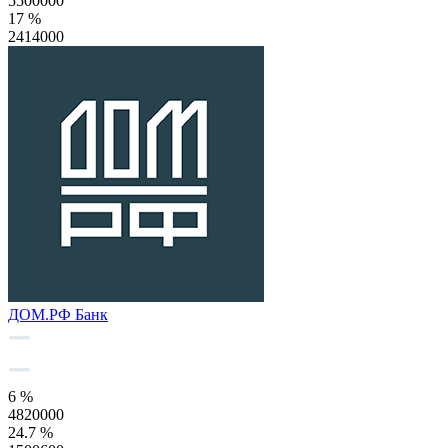
5500000
17 %
2414000
ДОМ.РФ Банк
6 %
4820000
24.7 %