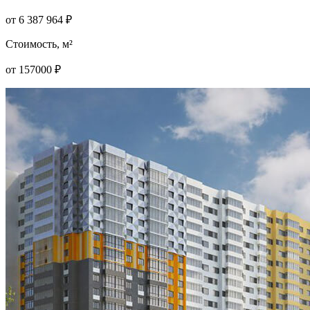
от
6 387 964
₽
Стоимость, м²
от
157000
₽