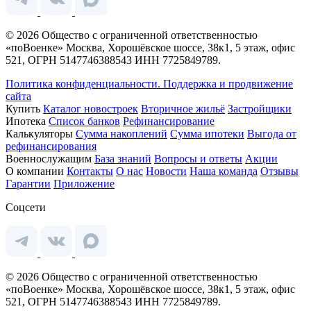
© 2026 Общество с ограниченной ответственностью
«поВоенке» Москва, Хорошёвское шоссе, 38к1, 5 этаж, офис
521, ОГРН 5147746388543 ИНН 7725849789.
Политика конфиденциальности.
Поддержка и продвижение
сайта
Купить
Каталог новостроек
Вторичное жильё
Застройщики
Ипотека
Список банков
Рефинансирование
Калькуляторы
Сумма накоплений
Сумма ипотеки
Выгода от
рефинансирования
Военнослужащим
База знаний
Вопросы и ответы
Акции
О компании
Контакты
О нас
Новости
Наша команда
Отзывы
Гарантии
Приложение
Соцсети
© 2026 Общество с ограниченной ответственностью
«поВоенке» Москва, Хорошёвское шоссе, 38к1, 5 этаж, офис
521, ОГРН 5147746388543 ИНН 7725849789.