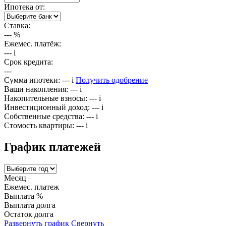
Ипотека от:
Ставка:
---
%
Ежемес. платёж:
---
i
Срок кредита:
---
Сумма ипотеки:
---
i
Получить одобрение
Ваши накопления:
---
i
Накопительные взносы:
---
i
Инвестиционный доход:
---
i
Собственные средства:
---
i
Стомость квартиры:
---
i
График платежей
Месяц
Ежемес. платеж
Выплата %
Выплата долга
Остаток долга
Развернуть график
Свернуть