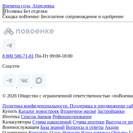
Времена года, Апрелевка
Полянка
Без отделки
Скидка поВоенке: Бесплатное сопровождение и одобрение
8 800 500-71-81
Пн-Пт 09:00-18:00
Соцсети
© 2026 Общество с ограниченной ответственностью «поВоенке
Политика конфиденциальности.
Поддержка и продвижение сай
Купить
Каталог новостроек
Вторичное жильё
Застройщики
Ипотека
Список банков
Рефинансирование
Калькуляторы
Сумма накоплений
Сумма ипотеки
Выгода от р
Военнослужащим
База знаний
Вопросы и ответы
Акции
О компании
Контакты
О нас
Новости
Наша команда
Отзывы
Г