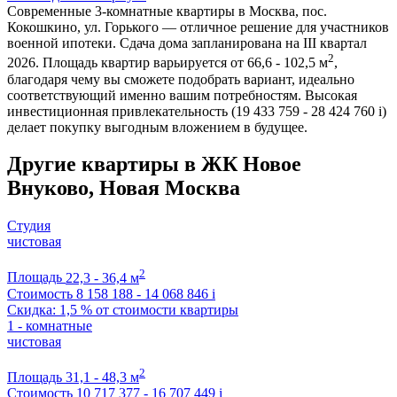
Современные 3-комнатные квартиры в Москва, пос.
Кокошкино, ул. Горького — отличное решение для участников
военной ипотеки. Сдача дома запланирована на III квартал
2
2026. Площадь квартир варьируется от 66,6 - 102,5 м
,
благодаря чему вы сможете подобрать вариант, идеально
соответствующий именно вашим потребностям. Высокая
инвестиционная привлекательность (19 433 759 - 28 424 760
i
)
делает покупку выгодным вложением в будущее.
Другие квартиры в ЖК Новое
Внуково, Новая Москва
Студия
чистовая
2
Площадь
22,3 - 36,4 м
Стоимость
8 158 188 - 14 068 846
i
Скидка: 1,5 % от стоимости квартиры
1 - комнатные
чистовая
2
Площадь
31,1 - 48,3 м
Стоимость
10 717 377 - 16 707 449
i