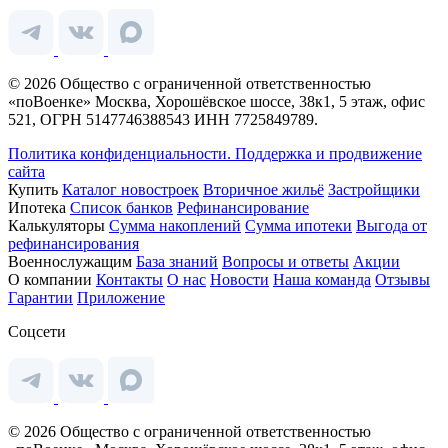
© 2026 Общество с ограниченной ответственностью
«поВоенке» Москва, Хорошёвское шоссе, 38к1, 5 этаж, офис
521, ОГРН 5147746388543 ИНН 7725849789.
Политика конфиденциальности.
Поддержка и продвижение
сайта
Купить
Каталог новостроек
Вторичное жильё
Застройщики
Ипотека
Список банков
Рефинансирование
Калькуляторы
Сумма накоплений
Сумма ипотеки
Выгода от
рефинансирования
Военнослужащим
База знаний
Вопросы и ответы
Акции
О компании
Контакты
О нас
Новости
Наша команда
Отзывы
Гарантии
Приложение
Соцсети
© 2026 Общество с ограниченной ответственностью