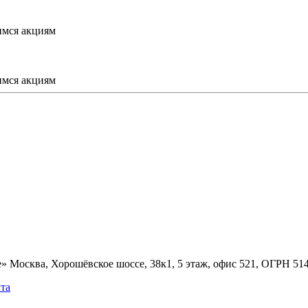
имся акциям
имся акциям
» Москва, Хорошёвское шоссе, 38к1, 5 этаж, офис 521, ОГРН 5
та