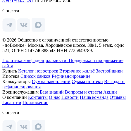
8 800 500-71-81
Пн-Пт 09:00-18:00
Соцсети
© 2026 Общество с ограниченной ответственностью
«поВоенке» Москва, Хорошёвское шоссе, 38к1, 5 этаж, офис
521, ОГРН 5147746388543 ИНН 7725849789.
Политика конфиденциальности.
Поддержка и продвижение
сайта
Купить
Каталог новостроек
Вторичное жильё
Застройщики
Ипотека
Список банков
Рефинансирование
Калькуляторы
Сумма накоплений
Сумма ипотеки
Выгода от
рефинансирования
Военнослужащим
База знаний
Вопросы и ответы
Акции
О компании
Контакты
О нас
Новости
Наша команда
Отзывы
Гарантии
Приложение
Соцсети