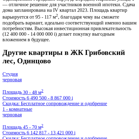
— отличное решение для участников военной ипотеки. Сдача
дома запланирована на IV квартал 2023. Площадь квартир
2
варьируется от 95 - 117 м
, благодаря чему вы сможете
подобрать вариант, идеально соответствующий именно вашим
потребностям. Высокая инвестиционная привлекательность
(12 400 000 - 14 000 000
i
) делает покупку выгодным
вложением в будущее.
Другие квартиры в ЖК Грибовский
лес, Одинцово
Студия
черновая
2
Площадь
30 - 48 м
Стоимость
6 490 500 - 8 867 000
i
Скидка: Бесплатное сопровождение и одобрение
1 - комнатные
черновая
2
Площадь
45 - 70 м
Стоимость
6 142 817 - 13 421 000
i
Скидка: Бесплатное сопровождение и одобрение