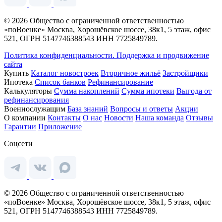
© 2026 Общество с ограниченной ответственностью
«поВоенке» Москва, Хорошёвское шоссе, 38к1, 5 этаж, офис
521, ОГРН 5147746388543 ИНН 7725849789.
Политика конфиденциальности.
Поддержка и продвижение
сайта
Купить
Каталог новостроек
Вторичное жильё
Застройщики
Ипотека
Список банков
Рефинансирование
Калькуляторы
Сумма накоплений
Сумма ипотеки
Выгода от
рефинансирования
Военнослужащим
База знаний
Вопросы и ответы
Акции
О компании
Контакты
О нас
Новости
Наша команда
Отзывы
Гарантии
Приложение
Соцсети
© 2026 Общество с ограниченной ответственностью
«поВоенке» Москва, Хорошёвское шоссе, 38к1, 5 этаж, офис
521, ОГРН 5147746388543 ИНН 7725849789.